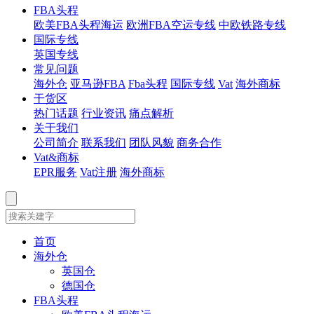
FBA头程
欧美FBA头程海运
欧洲FBA空运专线
中欧铁路专线
国际专线
英国专线
常见问题
海外仓
亚马逊FBA
Fba头程
国际专线
Vat
海外商标
干货区
热门话题
行业资讯
痛点解析
关于我们
公司简介
联系我们
团队风貌
商务合作
Vat&商标
EPR服务
Vat注册
海外商标
首页
海外仓
英国仓
德国仓
FBA头程