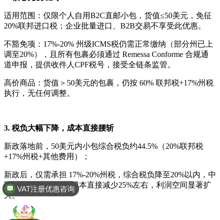
适用范围：仅限个人自用B2C直邮小包，货值≤50美元，免征
20%联邦进口税；企业批量进口、B2B交易不享受此优惠。
不豁免项：17%-20% 州级ICMS税仍需正常缴纳（部分州已上
调至20%），且所有包裹必须通过 Remessa Conforme 合规通
道申报，提供收件人CPF税号，接受全链条监管。
高价商品：货值＞50美元的包裹，仍按 60% 联邦税+17%州税
执行，无任何调整。
3. 税负大幅下降，成本直接腰斩
新政落地前，50美元内小包综合税负约44.5%（20%联邦税
+17%州税+其他费用）；
VAT注册优惠咨询
新政后，仅需承担 17%-20%州税，综合税负降至20%以内，中
国卖家的物流+税费成本直接减少25%左右，利润空间显著扩
全球商标专利注册
大。