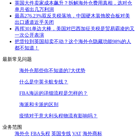
英国大件卖家成本飙升？拆解海外仓费用真相，选对仓
单月省出几万利润
最高276.23%双反关税落地，中国硬木装饰胶合板对美
出口通道近乎关闭
再挥301单边大棒，美国对巴西加征关税是贸易霸凌的又
一次公开表演
把货拉到英国却卖不动？这个海外仓隐藏功能98%的人
都不知道！
最新常见问题
海外仓那些你不知道的7大优势
什么是中英卡航专线？
FBA海运的详细流程是怎样的？
海派和卡派的区别
疫情对于意大利头程物流有影响吗？
业务范围
海外仓
FBA头程
英国专线
VAT
海外商标