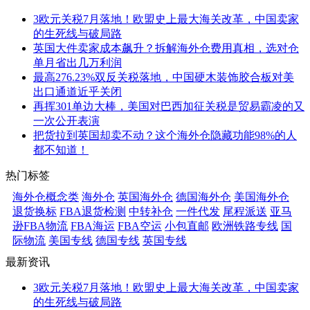
3欧元关税7月落地！欧盟史上最大海关改革，中国卖家
的生死线与破局路
英国大件卖家成本飙升？拆解海外仓费用真相，选对仓
单月省出几万利润
最高276.23%双反关税落地，中国硬木装饰胶合板对美
出口通道近乎关闭
再挥301单边大棒，美国对巴西加征关税是贸易霸凌的又
一次公开表演
把货拉到英国却卖不动？这个海外仓隐藏功能98%的人
都不知道！
热门标签
海外仓概念类
海外仓
英国海外仓
德国海外仓
美国海外仓
退货换标
FBA退货检测
中转补仓
一件代发
尾程派送
亚马
逊FBA物流
FBA海运
FBA空运
小包直邮
欧洲铁路专线
国
际物流
美国专线
德国专线
英国专线
最新资讯
3欧元关税7月落地！欧盟史上最大海关改革，中国卖家
的生死线与破局路