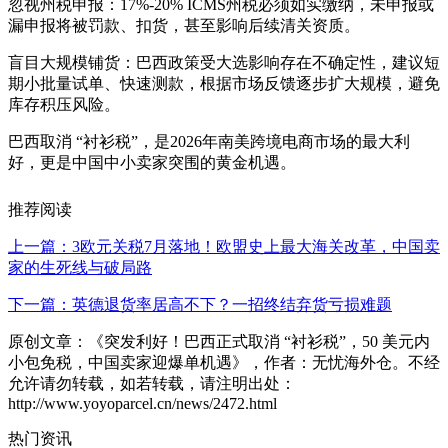
忽视州税申报：17%-20% ICMS州税必须如实缴纳，未申报或
漏申报将被罚款、扣货，甚至影响后续清关资质。
盲目大规模铺货：巴西政策受大选影响存在不确定性，建议短
期小批量试单、快速测款，根据市场反馈逐步扩大规模，避免
库存积压风险。
巴西取消 “衬衫税”，是2026年南美跨境电商市场的最大利
好，更是中国中小卖家突围的黄金机遇。
推荐阅读
上一篇：3欧元关税7月落地！欧盟史上最大海关改革，中国卖
家的生死线与破局路
下一篇：英德退货率居高不下？一招终结弃货亏损难题
原创文章：《突发利好！巴西正式取消 “衬衫税”，50 美元内
小包免税，中国卖家迎爆单机遇》，作者：无忧海外仓。不经
允许请勿转载，如若转载，请注明出处：
http://www.yoyoparcel.cn/news/2472.html
热门资讯