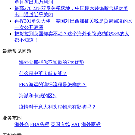
单月省出几万利润
最高276.23%双反关税落地，中国硬木装饰胶合板对美
出口通道近乎关闭
再挥301单边大棒，美国对巴西加征关税是贸易霸凌的又
一次公开表演
把货拉到英国却卖不动？这个海外仓隐藏功能98%的人
都不知道！
最新常见问题
海外仓那些你不知道的7大优势
什么是中英卡航专线？
FBA海运的详细流程是怎样的？
海派和卡派的区别
疫情对于意大利头程物流有影响吗？
业务范围
海外仓
FBA头程
英国专线
VAT
海外商标