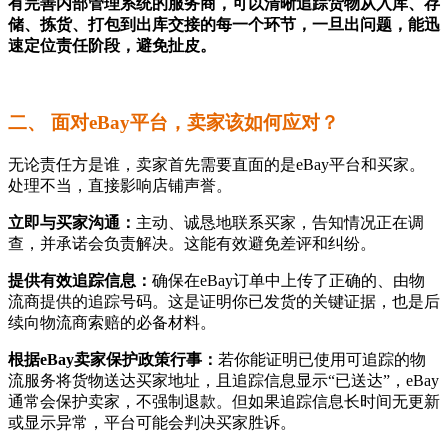
有完善内部管理系统的服务商，可以清晰追踪货物从入库、存
储、拣货、打包到出库交接的每一个环节，一旦出问题，能迅
速定位责任阶段，避免扯皮。
二、 面对eBay平台，卖家该如何应对？
无论责任方是谁，卖家首先需要直面的是eBay平台和买家。
处理不当，直接影响店铺声誉。
立即与买家沟通：
主动、诚恳地联系买家，告知情况正在调
查，并承诺会负责解决。这能有效避免差评和纠纷。
提供有效追踪信息：
确保在eBay订单中上传了正确的、由物
流商提供的追踪号码。这是证明你已发货的关键证据，也是后
续向物流商索赔的必备材料。
根据eBay卖家保护政策行事：
若你能证明已使用可追踪的物
流服务将货物送达买家地址，且追踪信息显示“已送达”，eBay
通常会保护卖家，不强制退款。但如果追踪信息长时间无更新
或显示异常，平台可能会判决买家胜诉。