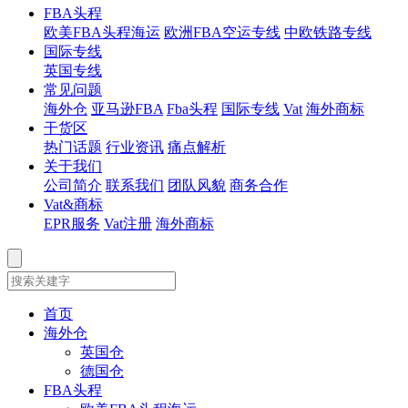
FBA头程
欧美FBA头程海运
欧洲FBA空运专线
中欧铁路专线
国际专线
英国专线
常见问题
海外仓
亚马逊FBA
Fba头程
国际专线
Vat
海外商标
干货区
热门话题
行业资讯
痛点解析
关于我们
公司简介
联系我们
团队风貌
商务合作
Vat&商标
EPR服务
Vat注册
海外商标
首页
海外仓
英国仓
德国仓
FBA头程