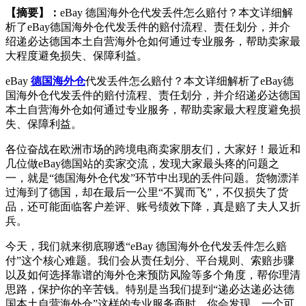
【摘要】：
eBay 德国海外仓代发丢件怎么赔付？本文详细解
析了eBay德国海外仓代发丢件的赔付流程、责任划分，并介
绍递必达德国本土自营海外仓如何通过专业服务，帮助卖家最
大程度避免损失、保障利益。
eBay
德国海外仓
代发丢件怎么赔付？本文详细解析了eBay德
国海外仓代发丢件的赔付流程、责任划分，并介绍递必达德国
本土自营海外仓如何通过专业服务，帮助卖家最大程度避免损
失、保障利益。
各位奋战在欧洲市场的跨境电商卖家朋友们，大家好！最近和
几位做eBay德国站的卖家交流，发现大家最头疼的问题之
一，就是“德国海外仓代发”环节中出现的丢件问题。货物漂洋
过海到了德国，却在最后一公里“不翼而飞”，不仅损失了货
品，还可能面临客户差评、账号绩效下降，真是赔了夫人又折
兵。
今天，我们就来彻底聊透“eBay 德国海外仓代发丢件怎么赔
付”这个核心难题。我们会从责任划分、平台规则、索赔步骤
以及如何选择靠谱的海外仓来预防风险等多个角度，帮你理清
思路，保护你的辛苦钱。特别是当我们提到“递必达递必达德
国本土自营海外仓”这样的专业服务商时，你会发现，一个可