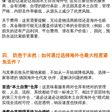
像“递必达递必达德国本土自营海外仓”这类注重信誉的服务
商，会有清晰、合理的赔付条款，并且因其是本土自营，管理
严格，内部丢件率极低，从源头上减少了此类风险。
关于费用：这里需要提醒，无论是物流商赔偿还是海外仓赔
偿，其金额很可能无法覆盖你该笔订单的全部损失（例如，你
损失的还有产品利润、平台费用、潜在客户价值）。因此，预
防永远比索赔更重要。
四、 防患于未然：如何通过选择海外仓最大程度避
免丢件？
与其事后焦头烂额地索赔，不如从一开始就降低风险。选择一
家靠谱的 德国海外仓代发 伙伴，是解决问题的根本。
首选“本土自营”仓库：
这意味着服务商对仓库有绝对的管理
权，人员、流程、系统都处于统一标准之下。相比于层层转包
的第三方合作仓，“递必达递必达德国本土自营海外仓”模式能
实现全流程可控，信息透明，响应速度也快得多。
考察仓库管理系统与合规性：
专业的仓库管理系统能精准管理