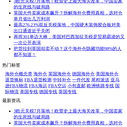
3欧元关税7月落地！欧盟史上最大海关改革，中国卖家
的生死线与破局路
英国大件卖家成本飙升？拆解海外仓费用真相，选对仓
单月省出几万利润
最高276.23%双反关税落地，中国硬木装饰胶合板对美
出口通道近乎关闭
再挥301单边大棒，美国对巴西加征关税是贸易霸凌的又
一次公开表演
把货拉到英国却卖不动？这个海外仓隐藏功能98%的人
都不知道！
热门标签
海外仓概念类
海外仓
英国海外仓
德国海外仓
美国海外仓
退货换标
FBA退货检测
中转补仓
一件代发
尾程派送
亚马
逊FBA物流
FBA海运
FBA空运
小包直邮
欧洲铁路专线
国
际物流
美国专线
德国专线
英国专线
最新资讯
3欧元关税7月落地！欧盟史上最大海关改革，中国卖家
的生死线与破局路
英国大件卖家成本飙升？拆解海外仓费用真相，选对仓