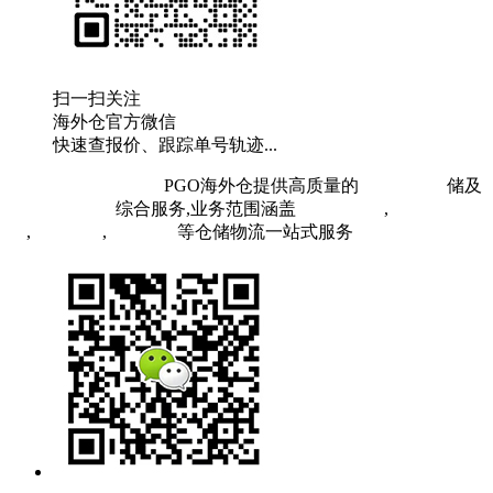
扫一扫关注
海外仓官方微信
快速查报价、跟踪单号轨迹...
粤ICP备19073407号
PGO海外仓提供高质量的
欧洲海外仓
储及
FBA头程物流
综合服务,业务范围涵盖
英国海外仓
,
FBA空
运
,
FBA海运
,
中欧铁运
等仓储物流一站式服务