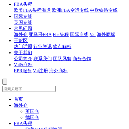
FBA头程
欧美FBA头程海运
欧洲FBA空运专线
中欧铁路专线
国际专线
英国专线
常见问题
海外仓
亚马逊FBA
Fba头程
国际专线
Vat
海外商标
干货区
热门话题
行业资讯
痛点解析
关于我们
公司简介
联系我们
团队风貌
商务合作
Vat&商标
EPR服务
Vat注册
海外商标
首页
海外仓
英国仓
德国仓
FBA头程