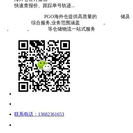
快速查报价、跟踪单号轨迹...
粤ICP备19073407号
PGO海外仓提供高质量的
欧洲海外仓
储及
FBA头程物流
综合服务,业务范围涵盖
英国海外仓
,
FBA空
运
,
FBA海运
,
中欧铁运
等仓储物流一站式服务
联系电话：13682361653