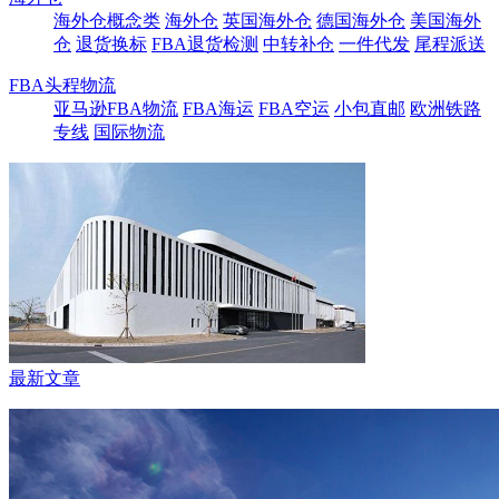
海外仓概念类
海外仓
英国海外仓
德国海外仓
美国海外
仓
退货换标
FBA退货检测
中转补仓
一件代发
尾程派送
FBA头程物流
亚马逊FBA物流
FBA海运
FBA空运
小包直邮
欧洲铁路
专线
国际物流
最新文章