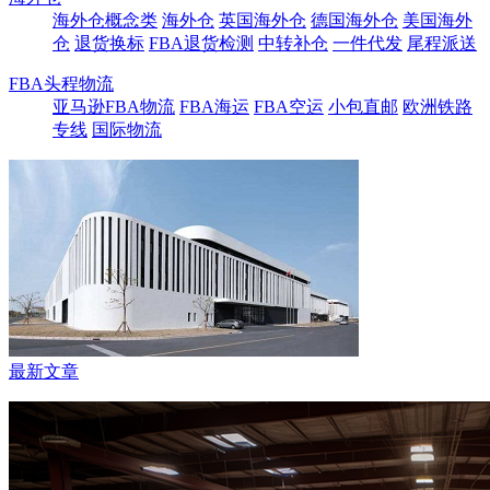
海外仓概念类
海外仓
英国海外仓
德国海外仓
美国海外
仓
退货换标
FBA退货检测
中转补仓
一件代发
尾程派送
FBA头程物流
亚马逊FBA物流
FBA海运
FBA空运
小包直邮
欧洲铁路
专线
国际物流
最新文章