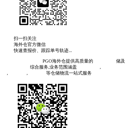
扫一扫关注
海外仓官方微信
快速查报价、跟踪单号轨迹...
粤ICP备19073407号
PGO海外仓提供高质量的
欧洲海外仓
储及
FBA头程物流
综合服务,业务范围涵盖
英国海外仓
,
FBA空
运
,
FBA海运
,
中欧铁运
等仓储物流一站式服务