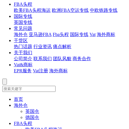
FBA头程
欧美FBA头程海运
欧洲FBA空运专线
中欧铁路专线
国际专线
英国专线
常见问题
海外仓
亚马逊FBA
Fba头程
国际专线
Vat
海外商标
干货区
热门话题
行业资讯
痛点解析
关于我们
公司简介
联系我们
团队风貌
商务合作
Vat&商标
EPR服务
Vat注册
海外商标
首页
海外仓
英国仓
德国仓
FBA头程