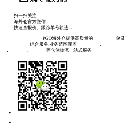
扫一扫关注
海外仓官方微信
快速查报价、跟踪单号轨迹...
粤ICP备19073407号
PGO海外仓提供高质量的
欧洲海外仓
储及
FBA头程物流
综合服务,业务范围涵盖
英国海外仓
,
FBA空
运
,
FBA海运
,
中欧铁运
等仓储物流一站式服务