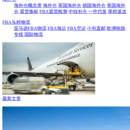
海外仓概念类
海外仓
英国海外仓
德国海外仓
美国海外
仓
退货换标
FBA退货检测
中转补仓
一件代发
尾程派送
FBA头程物流
亚马逊FBA物流
FBA海运
FBA空运
小包直邮
欧洲铁路
专线
国际物流
最新文章