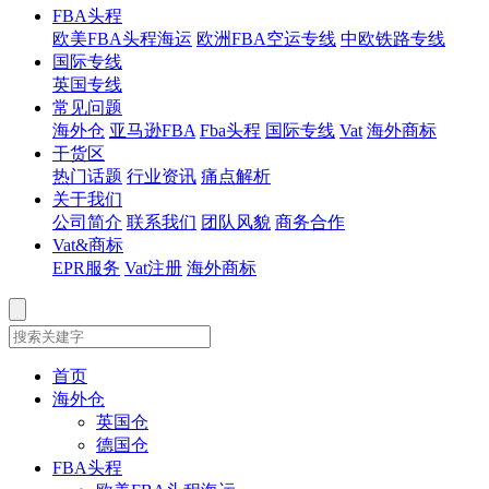
FBA头程
欧美FBA头程海运
欧洲FBA空运专线
中欧铁路专线
国际专线
英国专线
常见问题
海外仓
亚马逊FBA
Fba头程
国际专线
Vat
海外商标
干货区
热门话题
行业资讯
痛点解析
关于我们
公司简介
联系我们
团队风貌
商务合作
Vat&商标
EPR服务
Vat注册
海外商标
首页
海外仓
英国仓
德国仓
FBA头程