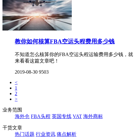
教你如何核算FBA空运头程费用多少钱
不知道怎么核算你的FBA空运头程运输费用多少钱，就
来看看这篇文章吧！
2019-08-30
9503
<
1
2
>
业务范围
海外仓
FBA头程
英国专线
VAT
海外商标
干货文章
热门话题
行业资讯
痛点解析