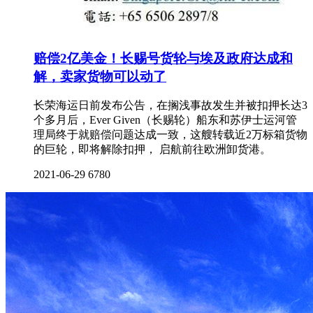
赔偿2亿美金！长赐号货轮与埃及政府达成和
解，卖家货物可以动了
长荣海运日前发布公告，在搁浅事故发生并被扣押长达3
个多月后，Ever Given（长赐轮）船东和苏伊士运河管
理局终于就赔偿问题达成一致，这艘转载近2万标箱货物
的巨轮，即将解除扣押， 启航前往欧洲卸货港。
2021-06-29
6780