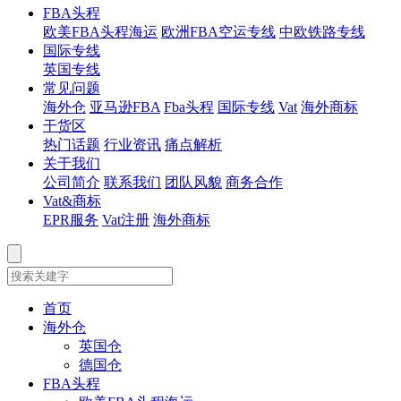
FBA头程
欧美FBA头程海运
欧洲FBA空运专线
中欧铁路专线
国际专线
英国专线
常见问题
海外仓
亚马逊FBA
Fba头程
国际专线
Vat
海外商标
干货区
热门话题
行业资讯
痛点解析
关于我们
公司简介
联系我们
团队风貌
商务合作
Vat&商标
EPR服务
Vat注册
海外商标
首页
海外仓
英国仓
德国仓
FBA头程