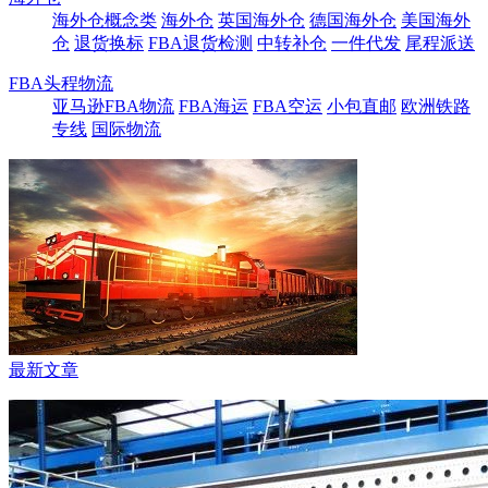
海外仓概念类
海外仓
英国海外仓
德国海外仓
美国海外
仓
退货换标
FBA退货检测
中转补仓
一件代发
尾程派送
FBA头程物流
亚马逊FBA物流
FBA海运
FBA空运
小包直邮
欧洲铁路
专线
国际物流
最新文章