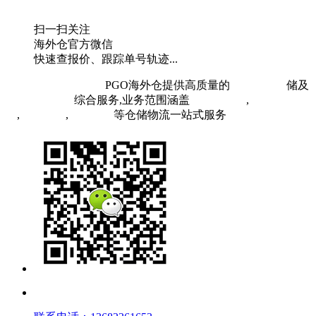
扫一扫关注
海外仓官方微信
快速查报价、跟踪单号轨迹...
粤ICP备19073407号
PGO海外仓提供高质量的
欧洲海外仓
储及
FBA头程物流
综合服务,业务范围涵盖
英国海外仓
,
FBA空
运
,
FBA海运
,
中欧铁运
等仓储物流一站式服务