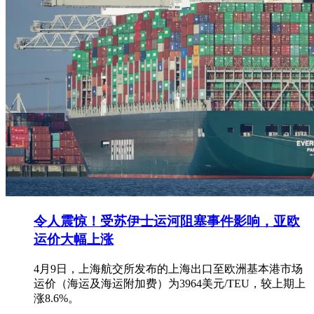
令人震惊！受苏伊士运河阻塞事件影响，亚欧
运价大幅上涨
4月9日，上海航交所发布的上海出口至欧洲基本港市场
运价（海运及海运附加费）为3964美元/TEU，较上期上
涨8.6%。