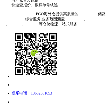
快速查报价、跟踪单号轨迹...
粤ICP备19073407号
PGO海外仓提供高质量的
欧洲海外仓
储及
FBA头程物流
综合服务,业务范围涵盖
英国海外仓
,
FBA空
运
,
FBA海运
,
中欧铁运
等仓储物流一站式服务
联系电话：13682361653