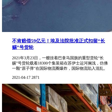
不肯赔偿59亿元！埃及法院批准正式扣留“长
赐”号货轮
2021年3月23日，一艘挂着巴拿马国旗的重型货轮“长
赐”号货轮载着18300个集装箱在苏伊士运河搁浅，仿佛
一颗“原子弹”在国际物流圈爆炸，国际物流陷入混乱。
2021-04-17
2871