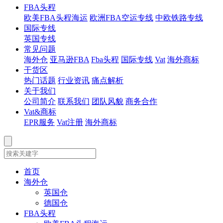
FBA头程
欧美FBA头程海运
欧洲FBA空运专线
中欧铁路专线
国际专线
英国专线
常见问题
海外仓
亚马逊FBA
Fba头程
国际专线
Vat
海外商标
干货区
热门话题
行业资讯
痛点解析
关于我们
公司简介
联系我们
团队风貌
商务合作
Vat&商标
EPR服务
Vat注册
海外商标
首页
海外仓
英国仓
德国仓
FBA头程