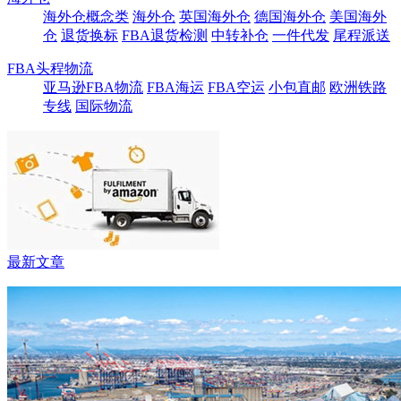
海外仓概念类
海外仓
英国海外仓
德国海外仓
美国海外
仓
退货换标
FBA退货检测
中转补仓
一件代发
尾程派送
FBA头程物流
亚马逊FBA物流
FBA海运
FBA空运
小包直邮
欧洲铁路
专线
国际物流
最新文章