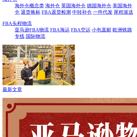
海外仓概念类
海外仓
英国海外仓
德国海外仓
美国海外
仓
退货换标
FBA退货检测
中转补仓
一件代发
尾程派送
FBA头程物流
亚马逊FBA物流
FBA海运
FBA空运
小包直邮
欧洲铁路
专线
国际物流
最新文章