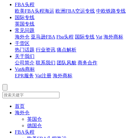
FBA头程
欧美FBA头程海运
欧洲FBA空运专线
中欧铁路专线
国际专线
英国专线
常见问题
海外仓
亚马逊FBA
Fba头程
国际专线
Vat
海外商标
干货区
热门话题
行业资讯
痛点解析
关于我们
公司简介
联系我们
团队风貌
商务合作
Vat&商标
EPR服务
Vat注册
海外商标
首页
海外仓
英国仓
德国仓
FBA头程