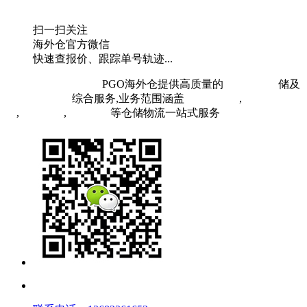
扫一扫关注
海外仓官方微信
快速查报价、跟踪单号轨迹...
粤ICP备19073407号
PGO海外仓提供高质量的
欧洲海外仓
储及
FBA头程物流
综合服务,业务范围涵盖
英国海外仓
,
FBA空
运
,
FBA海运
,
中欧铁运
等仓储物流一站式服务