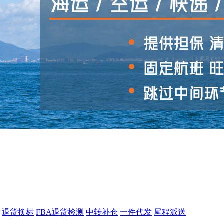
退货换标
FBA退货检测
中转补仓
一件代发
尾程派送