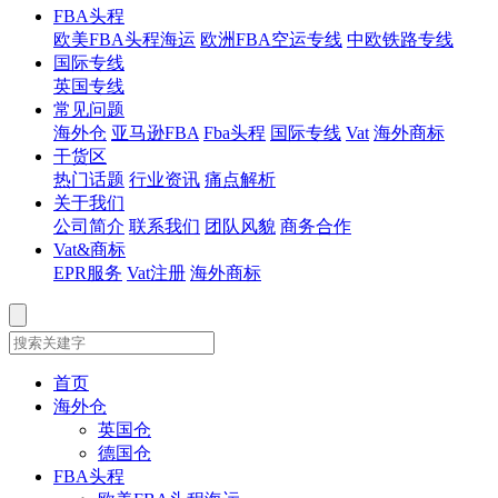
FBA头程
欧美FBA头程海运
欧洲FBA空运专线
中欧铁路专线
国际专线
英国专线
常见问题
海外仓
亚马逊FBA
Fba头程
国际专线
Vat
海外商标
干货区
热门话题
行业资讯
痛点解析
关于我们
公司简介
联系我们
团队风貌
商务合作
Vat&商标
EPR服务
Vat注册
海外商标
首页
海外仓
英国仓
德国仓
FBA头程