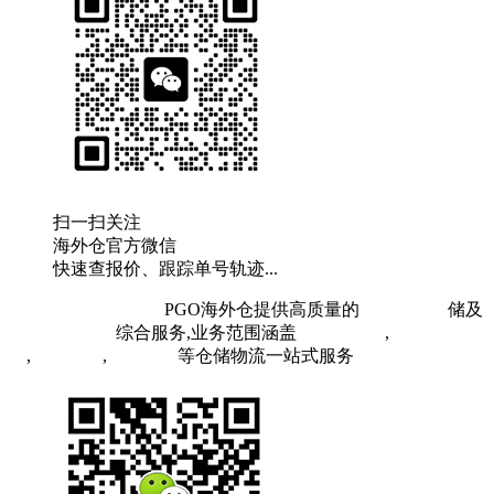
扫一扫关注
海外仓官方微信
快速查报价、跟踪单号轨迹...
粤ICP备19073407号
PGO海外仓提供高质量的
欧洲海外仓
储及
FBA头程物流
综合服务,业务范围涵盖
英国海外仓
,
FBA空
运
,
FBA海运
,
中欧铁运
等仓储物流一站式服务