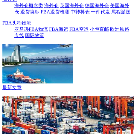
海外仓概念类
海外仓
英国海外仓
德国海外仓
美国海外
仓
退货换标
FBA退货检测
中转补仓
一件代发
尾程派送
FBA头程物流
亚马逊FBA物流
FBA海运
FBA空运
小包直邮
欧洲铁路
专线
国际物流
最新文章