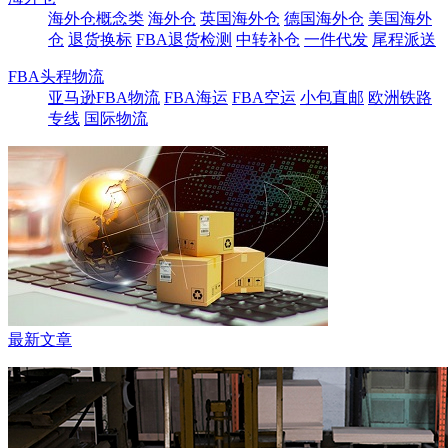
海外仓概念类
海外仓
英国海外仓
德国海外仓
美国海外
仓
退货换标
FBA退货检测
中转补仓
一件代发
尾程派送
FBA头程物流
亚马逊FBA物流
FBA海运
FBA空运
小包直邮
欧洲铁路
专线
国际物流
最新文章