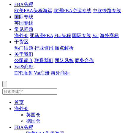
FBA头程
欧美FBA头程海运
欧洲FBA空运专线
中欧铁路专线
国际专线
英国专线
常见问题
海外仓
亚马逊FBA
Fba头程
国际专线
Vat
海外商标
干货区
热门话题
行业资讯
痛点解析
关于我们
公司简介
联系我们
团队风貌
商务合作
Vat&商标
EPR服务
Vat注册
海外商标
首页
海外仓
英国仓
德国仓
FBA头程